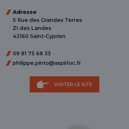
évelopper le sous-menu
Adresse
5 Rue des Grandes Terres
ZI des Landes
42160 Saint-Cyprien
évelopper le sous-menu
09 81 75 68 33
philippe.pinto@aspirloc.fr
VISITER LE SITE
évelopper le sous-menu